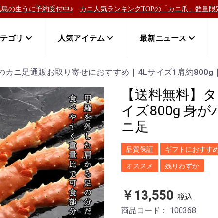
の生うに予約受付中♪
カニ人気ランキングTOPの「カニ爪」数量限定
カテゴリ
人気アイテム
最新ニュース
のカニ足通販お取り寄せにおすすめ｜4Lサイズ1肩約800g
【送料無料】タ
イズ800g 
ニ足
品質保証
ギフトにおすす
オススメ
残りわずか
￥13,550
税込
商品コード：
100368