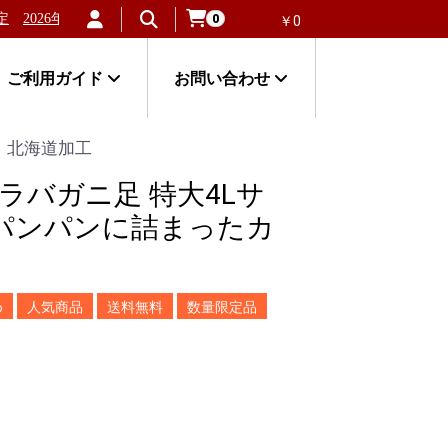
2026年新物！北海道稚内産「失敗しない毛ガニ」が大人気！
北海道
0
￥0
ご利用ガイド
お問い合わせ
｜北海道加工
ラバガニ足 特大4Lサ
身がパンパンに詰まったカ
め
人気商品
送料無料
数量限定品