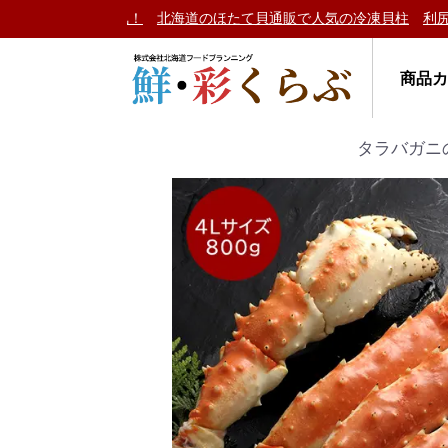
い毛ガニ」が大人気！
北海道のほたて貝通販で人気の冷凍貝柱
利尻島
商品
タラバガニ