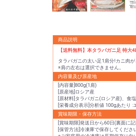
商品説明
【送料無料】本タラバガニ足 特大4L
タラバガニの太い足1肩分!カニ肉
※肩の左右は選択できません。
内容量及び原産地
[内容量]800g(1肩)
[原産地]ロシア産
[原材料]タラバガニ(ロシア産)、食
[栄養成分表示]分析値 100gあたり :エ
賞味期限・保存方法
[賞味期限]発送日から60日(裏面に記
[保管方法]冷凍庫で保存してくださ