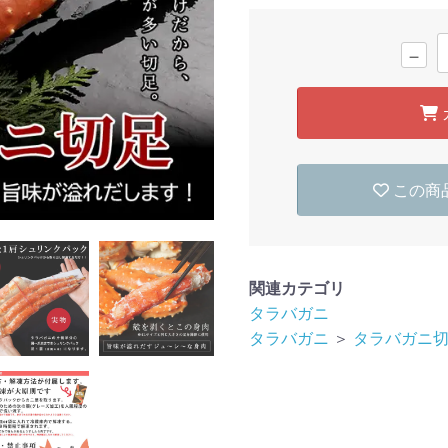
－
この商
関連カテゴリ
タラバガニ
タラバガニ
＞
タラバガニ