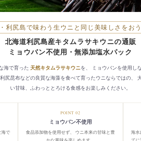
・利尻島で味わう生ウニと同じ美味しさをお
北海道利尻島産キタムラサキウニの通販
ミョウバン不使用・無添加塩水パック
な海で育った
天然キタムラサキウニ
を、 ミョウバンを使用し
 利尻昆布などの良質な海藻を食べて育ったウニならではの、 
い甘味、ふわっととろける食感をお楽しみください。
POINT 02
ミョウバン不使用
な海で
食品添加物を使用せず、 ウニ本来の甘味と豊
海水
。
かな風味を楽しめます。
てに