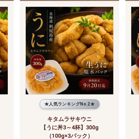
★人気ランキングNo.2★
キタムラサキウニ
【うに丼3～4杯】300g
（100g×3パック）