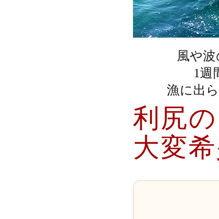
風や波
1
漁に出ら
利尻の
大変希