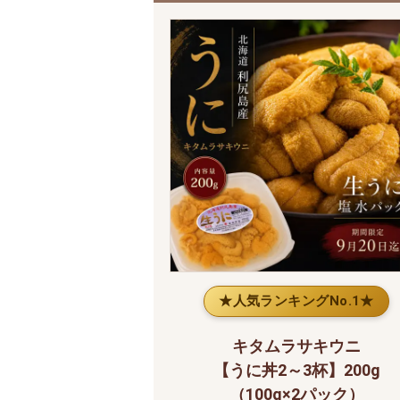
★人気ランキングNo.1★
キタムラサキウニ
【うに丼2～3杯】200g
（100g×2パック）