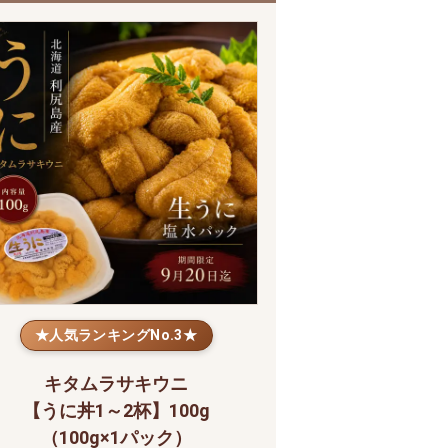
★人気ランキングNo.3★
キタムラサキウニ
【うに丼1～2杯】100g
（100g×1パック）