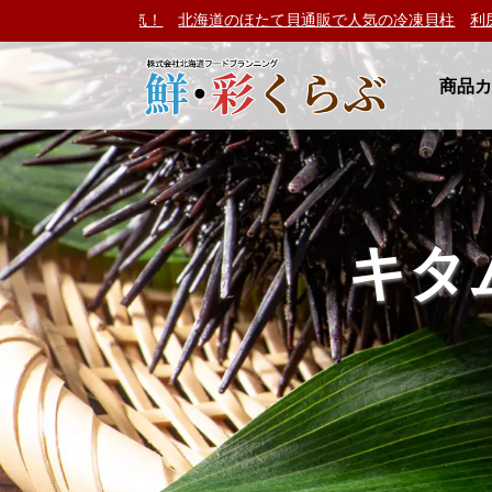
い毛ガニ」が大人気！
北海道のほたて貝通販で人気の冷凍貝柱
利尻島
商品
キタ