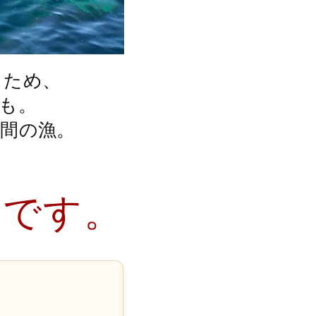
うため、
も。
時間の漁。
ニです。