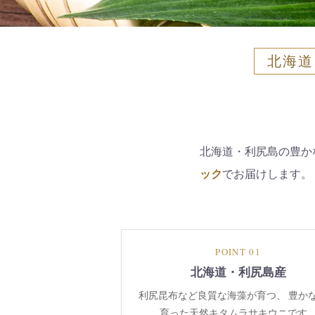
北海道
北海道・利尻島の豊か
ック
でお届けします。
POINT 01
北海道・利尻島産
利尻昆布など良質な海藻が育つ、 豊か
育った天然キタムラサキウニです