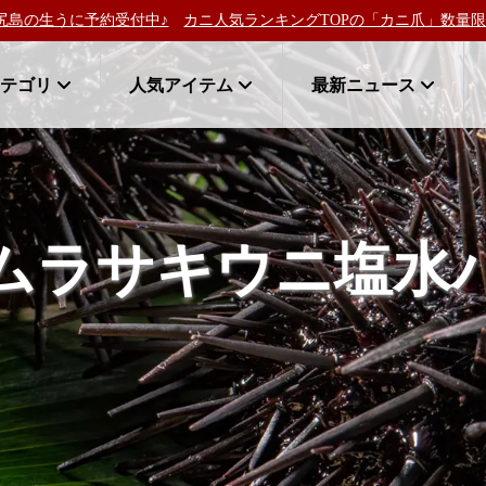
の生うに予約受付中♪
カニ人気ランキングTOPの「カニ爪」数量限定
カテゴリ
人気アイテム
最新ニュース
ムラサキウニ塩水