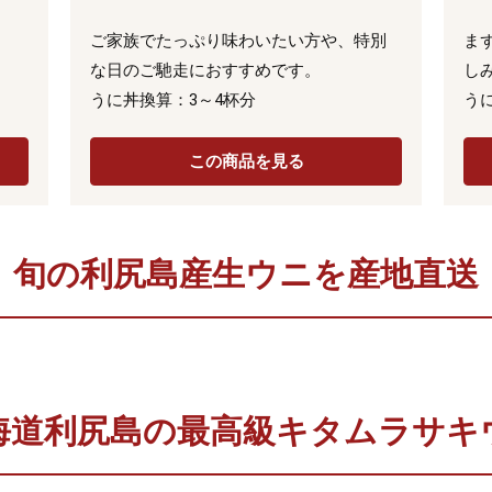
ご家族でたっぷり味わいたい方や、特別
ま
な日のご馳走におすすめです。
し
うに丼換算：3～4杯分
う
この商品を見る
利尻島のキタムラサキウニ漁は
旬の利尻島産生ウニを産地直送
6月から9月末までの
わずか4か月間
北海道利尻島
天然キタムラサキウニ
海道利尻島の最高級キタムラサキ