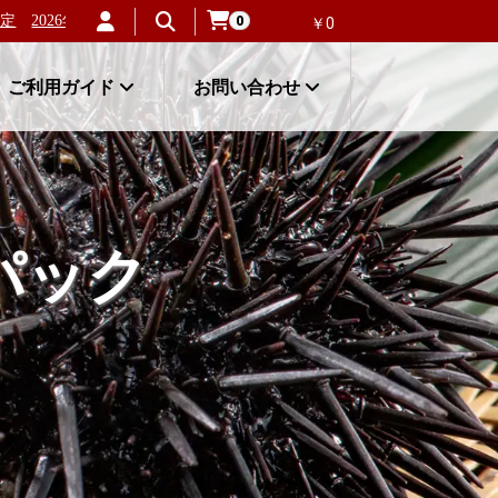
2026年新物！北海道稚内産「失敗しない毛ガニ」が大人気！
北海道
0
￥0
ご利用ガイド
お問い合わせ
パック