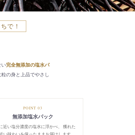
うちで！
ない
完全無添加の塩水パ
大粒の身と上品でやさし
POINT 03
無添加塩水パック
に近い塩分濃度の塩水に浮かべ、 獲れた
近い味わいを保ったままお届けします。