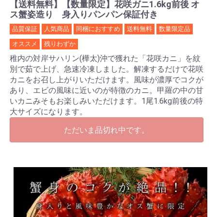
【送料無料】【数量限定】花咲ガニ1.6kg前後 オ
ス蟹姿造り 身入りパンパン保証付き
品質保証
人気商品
同梱におすすめ
送料無料
数量限定品
オススメ
残りわずか
稚内の対岸サハリン(樺太)沖で獲れた「花咲カニ」を紋
別で茹で上げ、急速冷凍しました。解凍するだけで花咲
カニをお召し上がりいただけます。風味が濃厚でコクが
あり、エビの風味に近いのが特徴のカニ。甲羅の中の甘
いカニみそもお楽しみいただけます。1尾1.6kg前後の特
大サイズになります。
ただいま品切れ中です。