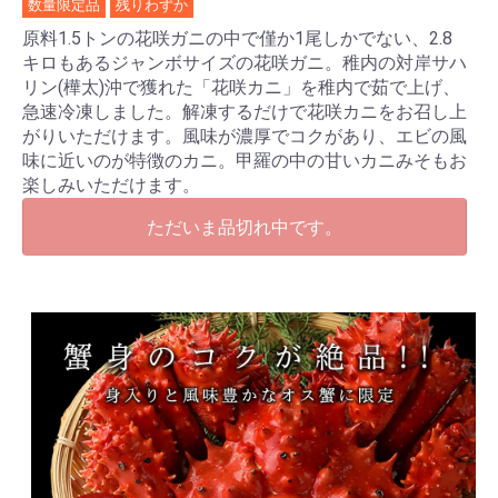
数量限定品
残りわずか
原料1.5トンの花咲ガニの中で僅か1尾しかでない、2.8
キロもあるジャンボサイズの花咲ガニ。稚内の対岸サハ
リン(樺太)沖で獲れた「花咲カニ」を稚内で茹で上げ、
急速冷凍しました。解凍するだけで花咲カニをお召し上
がりいただけます。風味が濃厚でコクがあり、エビの風
味に近いのが特徴のカニ。甲羅の中の甘いカニみそもお
楽しみいただけます。
ただいま品切れ中です。