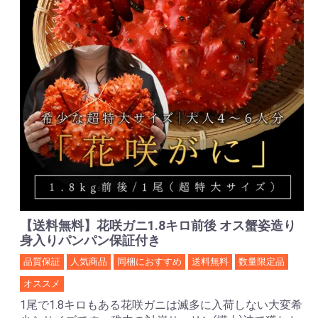
【送料無料】花咲ガニ1.8キロ前後 オス蟹姿造り
身入りパンパン保証付き
品質保証
人気商品
同梱におすすめ
送料無料
数量限定品
オススメ
1尾で1.8キロもある花咲ガニは滅多に入荷しない大変希