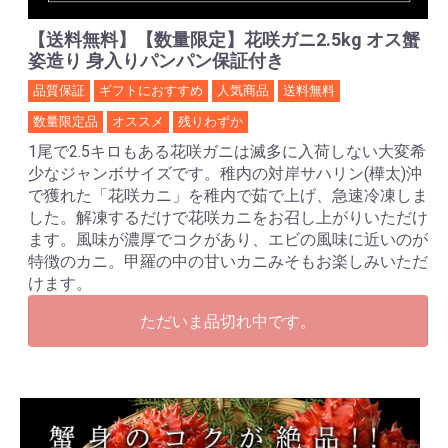
【送料無料】【数量限定】花咲ガニ2.5kg オス蟹
姿造り 身入りパンパン保証付き
品質保証
ギフトにおすすめ
人気商品
送料無料
数量限定品
オススメ
残りわずか
1尾で2.5キロもある花咲ガニは滅多に入荷しない大変希
少なジャンボサイズです。稚内の対岸サハリン(樺太)沖
で獲れた「花咲カニ」を稚内で茹で上げ、急速冷凍しま
した。解凍するだけで花咲カニをお召し上がりいただけ
ます。風味が濃厚でコクがあり、エビの風味に近いのが
特徴のカニ。甲羅の中の甘いカニみそもお楽しみいただ
けます。
ただいま品切れ中です。