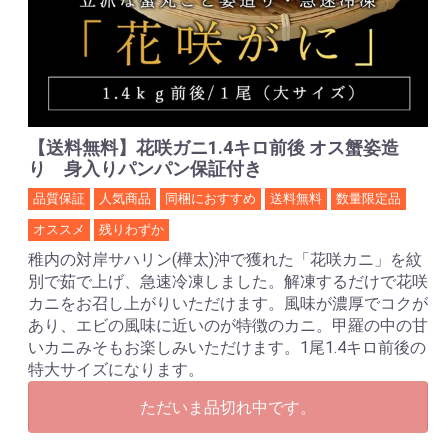
【送料無料】花咲ガニ1.4キロ前後 オス蟹姿造
り 身入りパンパン保証付き
品質保証
人気商品
同梱におすすめ
送料無料
数量限定品
オススメ
残りわずか
稚内の対岸サハリン(樺太)沖で獲れた「花咲カニ」を紋
別で茹で上げ、急速冷凍しました。解凍するだけで花咲
カニをお召し上がりいただけます。風味が濃厚でコクが
あり、エビの風味に近いのが特徴のカニ。甲羅の中の甘
いカニみそもお楽しみいただけます。1尾1.4キロ前後の
特大サイズになります。
ただいま品切れ中です。