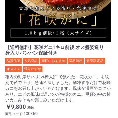
【送料無料】花咲ガニ1キロ前後 オス蟹姿造り
身入りパンパン保証付き
品質保証
人気商品
同梱におすすめ
送料無料
数量限定品
オススメ
残りわずか
稚内の対岸サハリン(樺太)沖で獲れた「花咲カニ」を紋
別で茹で上げ、急速冷凍しました。解凍するだけで花咲
カニをお召し上がりいただけます。風味が濃厚でコクが
あり、エビの風味に近いのが特徴のカニ。甲羅の中の甘
いカニみそもお楽しみいただけます。
￥9,800
税込
100369
商品コード