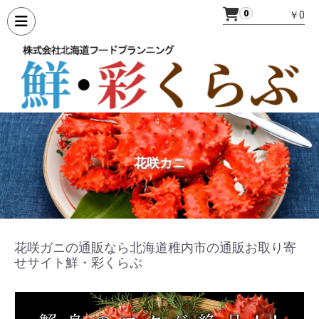
0
￥0
花咲カニ
花咲ガニの通販なら北海道稚内市の通販お取り寄
せサイト鮮・彩くらぶ