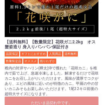
【送料無料】【数量限定】花咲ガニ2.2kg オス
蟹姿造り 身入りパンパン保証付き
品質保証
ギフトにおすすめ
人気商品
送料無料
数量限定品
オススメ
残りわずか
稚内の対岸サハリン(樺太)沖で獲れた「花咲カニ」を稚
内で茹で上げ、急速冷凍しました。解凍するだけで花咲
カニをお召し上がりいただけます。風味が濃厚でコクが
あり、エビの風味に近いのが特徴のカニ。甲羅の中の甘
いカニみそもお楽しみいただけます。1尾2.2キロ前後の
超特大サイズになります。
ただいま品切れ中です。