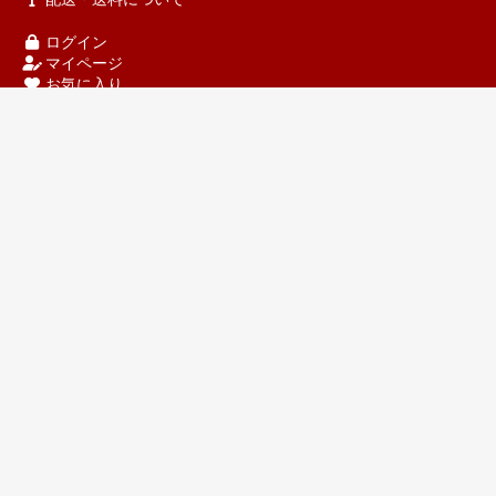
ログイン
マイページ
お気に入り
ショッピングカート
新規会員登録
Please Follow Us.
Method of payment
鮮・彩くらぶ 稚内ブランド【公認】通販お取
り寄せサイト
運営会社：
株式会社北海道フードプラニング
住所：
〒097-0001 北海道稚内市末広4丁目5-3