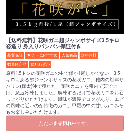
【送料無料】花咲ガニ超ジャンボサイズ3.5キロ
姿造り 身入りパンパン保証付き
品質保証
ギフトにおすすめ
人気商品
送料無料
数量限定品
残りわずか
原料1.5トンの花咲ガニの中で僅か1尾しかでない、3.5
キロもある超ジャンボサイズの花咲ガニ。稚内の対岸サ
ハリン(樺太)沖で獲れた「花咲カニ」を稚内で茹で上
げ、急速冷凍しました。解凍するだけで花咲カニをお召
し上がりいただけます。風味が濃厚でコクがあり、エビ
の風味に近いのが特徴のカニ。甲羅の中の甘いカニみそ
もお楽しみいただけます。
ただいま品切れ中です。