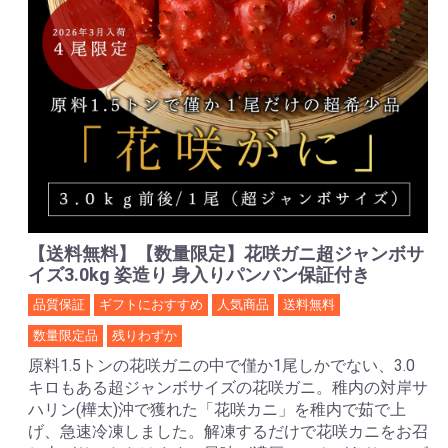
【送料無料】【数量限定】花咲ガニ超ジャンボサ
イズ3.0kg 姿造り 身入りパンパン保証付き
品質保証
ギフトにおすすめ
人気商品
送料無料
数量限定品
残りわずか
原料1.5トンの花咲ガニの中で僅か1尾しかでない、3.0
キロもある超ジャンボサイズの花咲ガニ。稚内の対岸サ
ハリン(樺太)沖で獲れた「花咲カニ」を稚内で茹で上
げ、急速冷凍しました。解凍するだけで花咲カニをお召