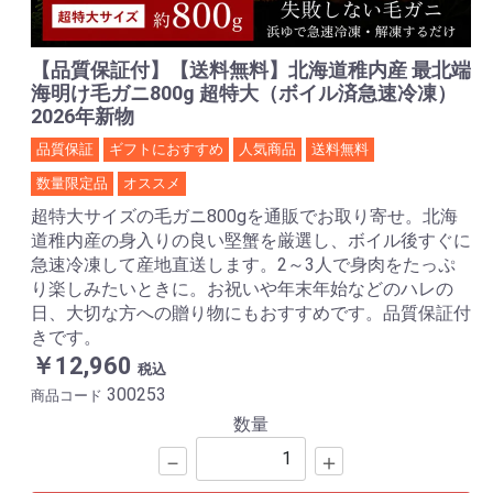
【品質保証付】【送料無料】北海道稚内産 最北端
海明け毛ガニ800g 超特大（ボイル済急速冷凍）
2026年新物
品質保証
ギフトにおすすめ
人気商品
送料無料
数量限定品
オススメ
超特大サイズの毛ガニ800gを通販でお取り寄せ。北海
道稚内産の身入りの良い堅蟹を厳選し、ボイル後すぐに
急速冷凍して産地直送します。2～3人で身肉をたっぷ
り楽しみたいときに。お祝いや年末年始などのハレの
日、大切な方への贈り物にもおすすめです。品質保証付
きです。
￥12,960
税込
300253
商品コード
数量
－
＋