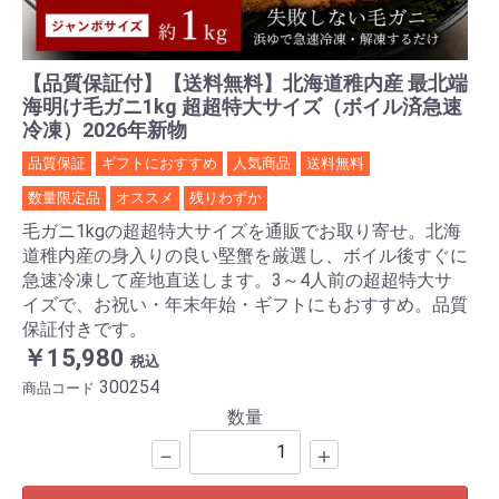
【品質保証付】【送料無料】北海道稚内産 最北端
海明け毛ガニ1kg 超超特大サイズ（ボイル済急速
冷凍）2026年新物
品質保証
ギフトにおすすめ
人気商品
送料無料
数量限定品
オススメ
残りわずか
毛ガニ1kgの超超特大サイズを通販でお取り寄せ。北海
道稚内産の身入りの良い堅蟹を厳選し、ボイル後すぐに
急速冷凍して産地直送します。3～4人前の超超特大サ
イズで、お祝い・年末年始・ギフトにもおすすめ。品質
保証付きです。
￥15,980
税込
300254
商品コード
数量
－
＋