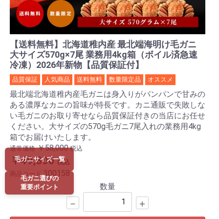
【送料無料】北海道稚内産 最北端海明け毛ガニ
大サイズ570g×7尾 業務用4kg箱（ボイル済急速
冷凍）2026年新物【品質保証付】
品質保証
人気商品
送料無料
数量限定品
オススメ
最北端北海道稚内産毛ガニは身入りがパンパンで甘みの
ある濃厚なカニの旨味が特長です。カニ通販で失敗しな
い毛ガニのお取り寄せなら品質保証付きの当店にお任せ
ください。大サイズの570g毛ガニ7尾入れの業務用4kg
箱でお届けいたします。
￥58,000
通常価格
税込
￥49,800
毛ガニサイズ一覧
税込
300158
商品コード
毛ガニ選びの
数量
重要ポイント
－
＋