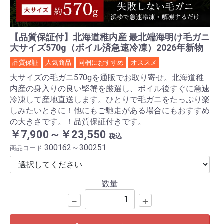
【品質保証付】北海道稚内産 最北端海明け毛ガニ
大サイズ570g（ボイル済急速冷凍）2026年新物
品質保証
人気商品
同梱におすすめ
オススメ
大サイズの毛ガニ570gを通販でお取り寄せ。北海道稚
内産の身入りの良い堅蟹を厳選し、ボイル後すぐに急速
冷凍して産地直送します。ひとりで毛ガニをたっぷり楽
しみたいときに！他にもご馳走がある場合にもおすすめ
の大きさです。！品質保証付きです。
￥7,900～￥23,550
税込
300162～300251
商品コード
数量
－
＋