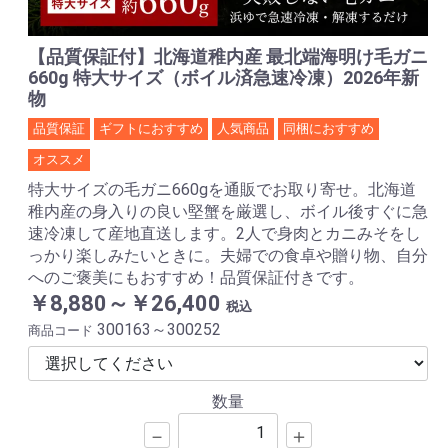
【品質保証付】北海道稚内産 最北端海明け毛ガニ
660g 特大サイズ（ボイル済急速冷凍）2026年新
物
品質保証
ギフトにおすすめ
人気商品
同梱におすすめ
オススメ
特大サイズの毛ガニ660gを通販でお取り寄せ。北海道
稚内産の身入りの良い堅蟹を厳選し、ボイル後すぐに急
速冷凍して産地直送します。2人で身肉とカニみそをし
っかり楽しみたいときに。夫婦での食卓や贈り物、自分
へのご褒美にもおすすめ！品質保証付きです。
￥8,880～￥26,400
税込
300163～300252
商品コード
数量
－
＋