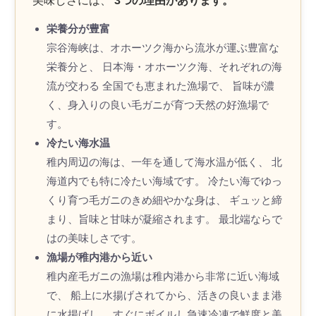
美味しさには、
3つの理由があります。
栄養分が豊富
宗谷海峡は、オホーツク海から流氷が運ぶ豊富な
栄養分と、 日本海・オホーツク海、それぞれの海
流が交わる 全国でも恵まれた漁場で、 旨味が濃
く、身入りの良い毛ガニが育つ天然の好漁場で
す。
冷たい海水温
稚内周辺の海は、一年を通して海水温が低く、 北
海道内でも特に冷たい海域です。 冷たい海でゆっ
くり育つ毛ガニのきめ細やかな身は、 ギュッと締
まり、旨味と甘味が凝縮されます。 最北端ならで
はの美味しさです。
漁場が稚内港から近い
稚内産毛ガニの漁場は稚内港から非常に近い海域
で、 船上に水揚げされてから、活きの良いまま港
に水揚げし、 すぐにボイルし急速冷凍で鮮度と美