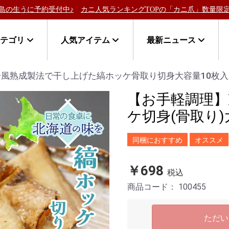
の生うに予約受付中♪
カニ人気ランキングTOPの「カニ爪」数量限定
カテゴリ
人気アイテム
最新ニュース
冷風熟成製法で干し上げた縞ホッケ骨取り切身大容量10枚入
【お手軽調理】
ケ切身(骨取り)
同梱におすすめ
オススメ
￥698
税込
商品コード：
100455
ただい