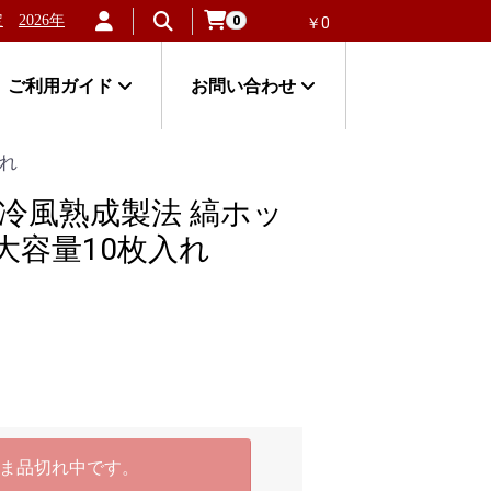
2026年新物！北海道稚内産「失敗しない毛ガニ」が大人気！
北海道
0
￥0
ご利用ガイド
お問い合わせ
れ
冷風熟成製法 縞ホッ
大容量10枚入れ
ま品切れ中です。