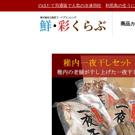
たて貝通販で人気の冷凍貝柱
利尻島の生うに予約受付中♪
カニ人気
商品