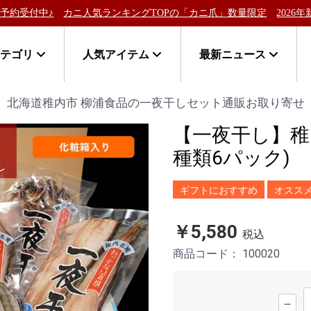
ランキングTOPの「カニ爪」数量限定
2026年新物！北海道稚内産「
カテゴリ
人気アイテム
最新ニュース
北海道稚内市 柳浦食品の一夜干しセット通販お取り寄せ
【一夜干し】稚
種類6パック)
ギフトにおすすめ
オスス
￥5,580
税込
商品コード：
100020
－