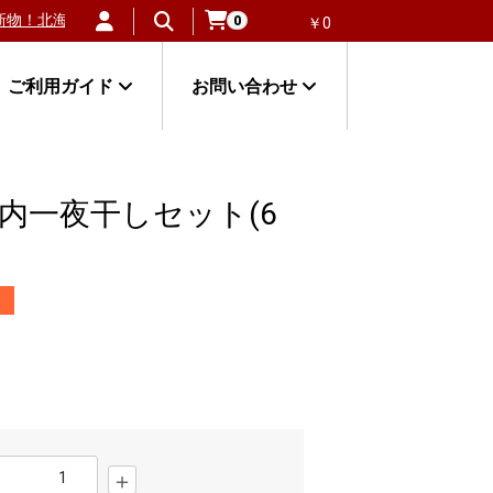
失敗しない毛ガニ」が大人気！
北海道のほたて貝通販で人気の冷凍貝柱
0
￥0
ご利用ガイド
お問い合わせ
内一夜干しセット(6
メ
＋