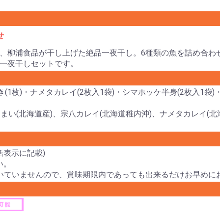
せ
、柳浦食品が干し上げた絶品一夜干し。6種類の魚を詰め合わ
一夜干しセットです。
き(1枚)・ナメタカレイ(2枚入1袋)・シマホッケ半身(2枚入1袋
こまい(北海道産)、宗八カレイ(北海道稚内沖)、ナメタカレイ(
括表示に記載)
い。
いていませんので、賞味期限内であっても出来るだけお早めに