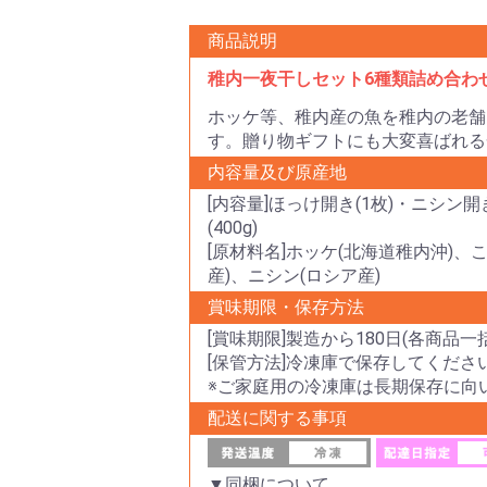
商品説明
稚内一夜干しセット6種類詰め合わ
ホッケ等、稚内産の魚を稚内の老舗
す。贈り物ギフトにも大変喜ばれる
内容量及び原産地
[内容量]ほっけ開き(1枚)・ニシン開
(400g)
[原材料名]ホッケ(北海道稚内沖)、
産)、ニシン(ロシア産)
賞味期限・保存方法
[賞味期限]製造から180日(各商品一
[保管方法]冷凍庫で保存してくださ
※ご家庭用の冷凍庫は長期保存に向
配送に関する事項
▼同梱について