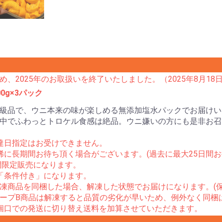
、2025年のお取扱いを終了いたしました。（2025年8月18
0g×3パック
級品で、ウニ本来の味が楽しめる無添加塩水パックでお届けい
中でふわっとトロケル食感は絶品。ウニ嫌いの方にも是非お召
達日指定はお受けできません。
稀に長期間お待ち頂く場合がございます。(過去に最大25日間お
間限定販売になります。
「条件付き」になります。
凍商品を同梱した場合、解凍した状態でお届けになります。(保
ープB商品は解凍すると品質の劣化が早いため、例外なく同梱
個口での発送に切り替え送料を加算させていただきます。