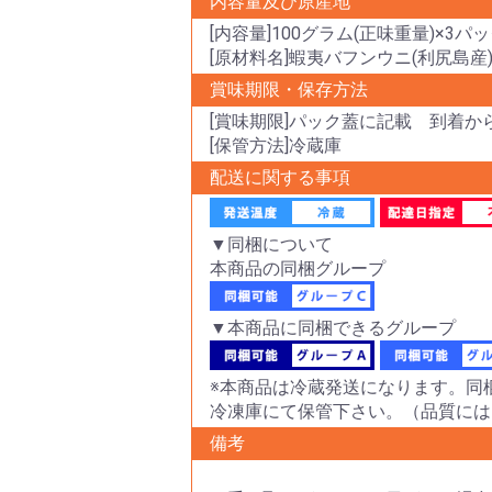
内容量及び原産地
[内容量]100グラム(正味重量)×3パ
[原材料名]蝦夷バフンウニ(利尻島産
賞味期限・保存方法
[賞味期限]パック蓋に記載 到着か
[保管方法]冷蔵庫
配送に関する事項
▼同梱について
本商品の同梱グループ
▼本商品に同梱できるグループ
※本商品は冷蔵発送になります。同
冷凍庫にて保管下さい。（品質には
備考