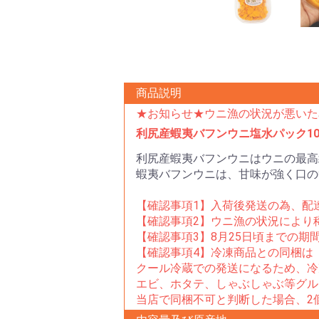
商品説明
★お知らせ★ウニ漁の状況が悪いため
利尻産蝦夷バフンウニ塩水パック10
利尻産蝦夷バフンウニはウニの最高
蝦夷バフンウニは、甘味が強く口の
【確認事項1】入荷後発送の為、配
【確認事項2】ウニ漁の状況により
【確認事項3】8月25日頃までの期
【確認事項4】冷凍商品との同梱は
クール冷蔵での発送になるため、冷
エビ、ホタテ、しゃぶしゃぶ等グル
当店で同梱不可と判断した場合、2