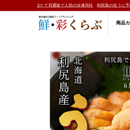
貝通販で人気の冷凍貝柱
利尻島の生うに予約受付中♪
カニ人気ランキ
商品