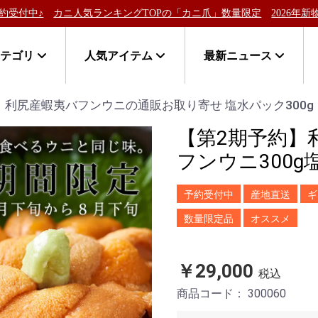
ングTOPの「カニ爪」数量限定
2026年新物！北海道稚内産「失敗し
カテゴリ
人気アイテム
最新ニュース
利尻産蝦夷バフンウニの通販お取り寄せ 塩水パック300g
【第2期予約】
フンウニ300g塩
予約受付中
産地直送
ギ
数量限定品
オススメ
￥29,000
税込
商品コード：
300060