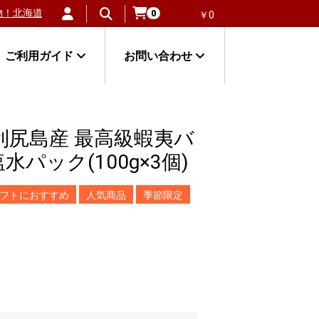
ない毛ガニ」が大人気！
北海道のほたて貝通販で人気の冷凍貝柱
利尻
0
￥0
ご利用ガイド
お問い合わせ
利尻島産 最高級蝦夷バ
水パック(100g×3個)
フトにおすすめ
人気商品
季節限定