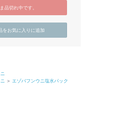
ま品切れ中です。
品をお気に入りに追加
ウニ
ウニ
＞
エゾバフンウニ塩水パック