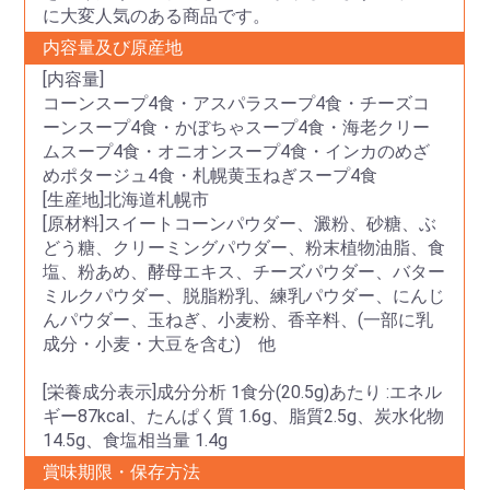
に大変人気のある商品です。
内容量及び原産地
[内容量]
コーンスープ4食・アスパラスープ4食・チーズコ
ーンスープ4食・かぼちゃスープ4食・海老クリー
ムスープ4食・オニオンスープ4食・インカのめざ
めポタージュ4食・札幌黄玉ねぎスープ4食
[生産地]北海道札幌市
[原材料]スイートコーンパウダー、澱粉、砂糖、ぶ
どう糖、クリーミングパウダー、粉末植物油脂、食
塩、粉あめ、酵母エキス、チーズパウダー、バター
ミルクパウダー、脱脂粉乳、練乳パウダー、にんじ
んパウダー、玉ねぎ、小麦粉、香辛料、(一部に乳
成分・小麦・大豆を含む) 他
[栄養成分表示]成分分析 1食分(20.5g)あたり :エネル
ギー87kcal、たんぱく質 1.6g、脂質2.5g、炭水化物
14.5g、食塩相当量 1.4g
賞味期限・保存方法