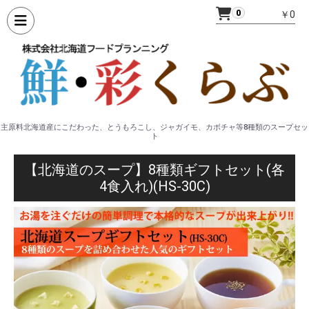
0
￥0
主原料北海道産にこだわった、とうもろこし、ジャガイモ、カボチャ等8種類のスープセッ
ト
【北海道のスープ】8種類ギフトセット(各
4食入れ)(HS-30C)