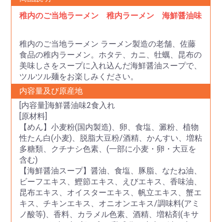
稚内のご当地ラーメン 稚内ラーメン 海鮮醤油味
稚内のご当地ラーメン ラーメン製造の老舗、佐藤
食品の稚内ラーメン。ホタテ、カニ、牡蠣、昆布の
美味しさをスープに入れ込んだ海鮮醤油スープで、
ツルツル麺をお楽しみください。
内容量及び原産地
[内容量]海鮮醤油味2食入れ
[原材料]
【めん】小麦粉(国内製造)、卵、食塩、澱粉、植物
性たん白(小麦)、脱脂大豆粉/酒精、かんすい、増粘
多糖類、クチナシ色素、(一部に小麦・卵・大豆を
含む)
【海鮮醤油スープ】醤油、食塩、豚脂、なたね油、
ビーフエキス、鰹節エキス、えびエキス、香味油、
昆布エキス、オイスターエキス、帆立エキス、蟹エ
キス、チキンエキス、オニオンエキス/調味料(アミ
ノ酸等)、香料、カラメル色素、酒精、増粘剤(キサ