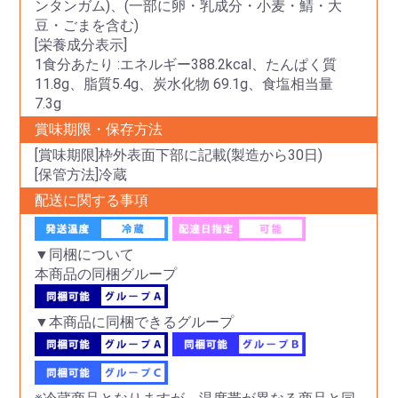
ンタンガム)、(一部に卵・乳成分・小麦・鯖・大
豆・ごまを含む)
[栄養成分表示]
1食分あたり :エネルギー388.2kcal、たんぱく質
11.8g、脂質5.4g、炭水化物 69.1g、食塩相当量
7.3g
賞味期限・保存方法
[賞味期限]枠外表面下部に記載(製造から30日)
[保管方法]冷蔵
配送に関する事項
▼同梱について
本商品の同梱グループ
▼本商品に同梱できるグループ