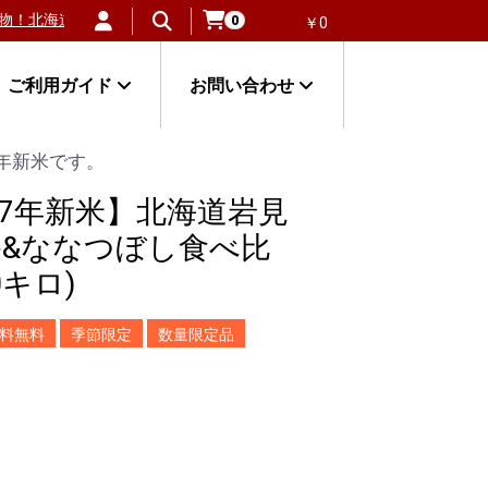
い毛ガニ」が大人気！
北海道のほたて貝通販で人気の冷凍貝柱
利尻
0
￥0
ご利用ガイド
お問い合わせ
年新米です。
7年新米】北海道岩見
&ななつぼし食べ比
0キロ)
料無料
季節限定
数量限定品