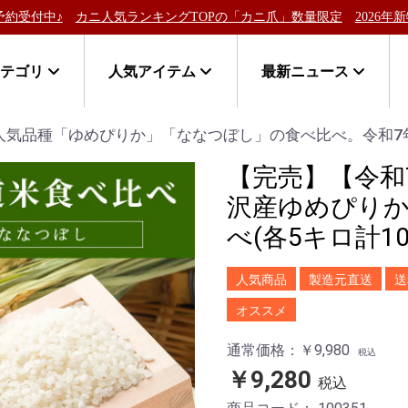
グTOPの「カニ爪」数量限定
2026年新物！北海道稚内産「失敗しな
カテゴリ
人気アイテム
最新ニュース
人気品種「ゆめぴりか」「ななつぼし」の食べ比べ。令和7
【完売】【令和
沢産ゆめぴりか
べ(各5キロ計1
人気商品
製造元直送
送
オススメ
通常価格：￥9,980
税込
￥9,280
税込