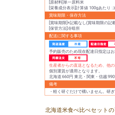
[原材料]単一原料米
[栄養成分表示]計算値 100gあたり :
賞味期限・保存方法
[賞味期限]※記載なし(賞味期限の記
[保管方法]冷暗所
配送に関する事項
予約販売のため現在配達日指定はお
生産者からの直送となるため、他の
個別運賃が適用となります。
北海道:660円 東北・関東・信越:990
備考
・軽く研ぐだけで構いません。研ぎ
北海道米食べ比べセットの