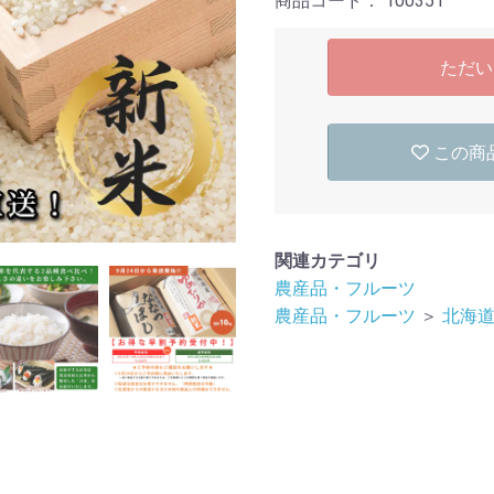
商品コード：
100351
ただい
この商
関連カテゴリ
農産品・フルーツ
農産品・フルーツ
＞
北海