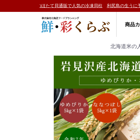
通販で人気の冷凍貝柱
利尻島の生うに予約受付中♪
カニ人気ランキン
商品
北海道米の