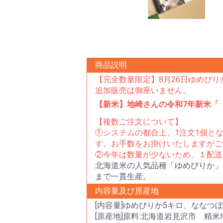
商品説明
【完全数量限定】8月26日ゆめぴ
追加販売は御座いません。
【新米】地崎さんの令和7年新米「
【複数ご注文について】
①システムの都合上、1注文1個とな
す。お手数をお掛けいたしますがご
②今年は数量が少ないため、１配送
北海道米の人気品種「ゆめぴりか」
まで一貫生産。
内容量及び原産地
[内容量]ゆめぴりか5キロ、ななつぼ
[原産地]原料:北海道岩見沢市 精米