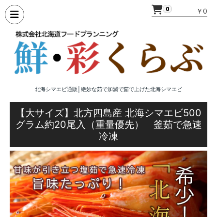
0
￥0
北海シマエビ通販│絶妙な茹で加減で茹で上げた北海シマエビ
【大サイズ】北方四島産 北海シマエビ500
グラム約20尾入（重量優先） 釜茹で急速
冷凍