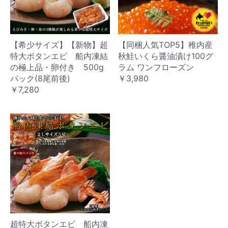
【希少サイズ】【新物】超
【同梱人気TOP5】稚内産
特大ボタンエビ 船内凍結
秋鮭いくら醤油漬け100グ
の極上品・卵付き 500g
ラム ワンフローズン
パック(8尾前後)
￥3,980
￥7,280
超特大ボタンエビ 船内凍