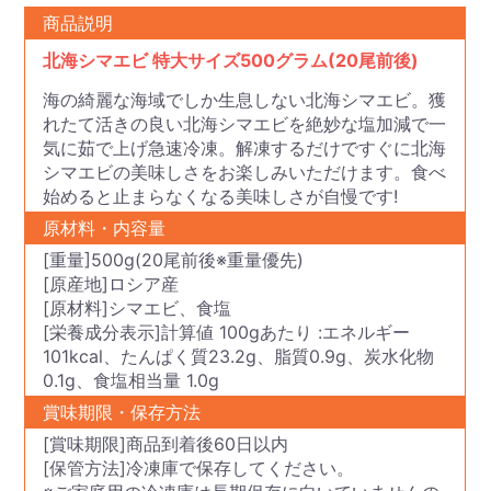
商品説明
北海シマエビ 特大サイズ500グラム(20尾前後)
海の綺麗な海域でしか生息しない北海シマエビ。獲
れたて活きの良い北海シマエビを絶妙な塩加減で一
気に茹で上げ急速冷凍。解凍するだけですぐに北海
シマエビの美味しさをお楽しみいただけます。食べ
始めると止まらなくなる美味しさが自慢です!
原材料・内容量
[重量]500g(20尾前後※重量優先)
[原産地]ロシア産
[原材料]シマエビ、食塩
[栄養成分表示]計算値 100gあたり :エネルギー
101kcal、たんぱく質23.2g、脂質0.9g、炭水化物
0.1g、食塩相当量 1.0g
賞味期限・保存方法
[賞味期限]商品到着後60日以内
[保管方法]冷凍庫で保存してください。