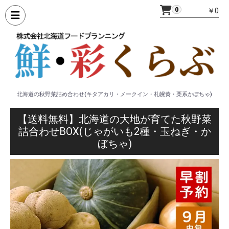
0
￥0
北海道の秋野菜詰め合わせ(キタアカリ・メークイン・札幌黄・栗系かぼちゃ)
【送料無料】北海道の大地が育てた秋野菜
詰合わせBOX(じゃがいも2種・玉ねぎ・か
ぼちゃ)