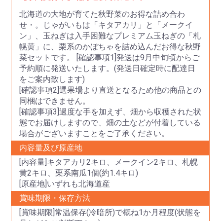
北海道の大地が育てた秋野菜のお得な詰め合わ
せ・。じゃがいもは「キタアカリ」と「メークイ
ン」、玉ねぎは入手困難なプレミアム玉ねぎの「札
幌黄」に、栗系のかぼちゃを詰め込んだお得な秋野
菜セットです。
[確認事項1]発送は9月中旬頃からご
予約順に発送いたします。(発送日確定時に配達日
をご案内致します)
[確認事項2]選果場より直送となるため他の商品との
同梱はできません。
[確認事項3]過度な手を加えず、畑から収穫された状
態でお届けしますので、畑の土などが付着している
場合がございますことをご了承ください。
内容量及び原産地
[内容量]キタアカリ2キロ、メークイン2キロ、札幌
黄2キロ、栗系南瓜1個(約1.4キロ)
[原産地]いずれも北海道産
賞味期限・保存方法
[賞味期限]常温保存(冷暗所)で概ね1か月程度(状態を