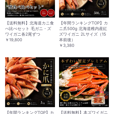
【送料無料】北海道カニ食
【年間ランキングTOP】カ
べ比べセット 毛ガニ・ズ
ニ爪500g 北海道稚内産紅
ワイガニ各2尾ずつ
ズワイガニ 2Lサイズ（15
￥19,800
本前後）
￥3,380
【年間ランキングTOP】カ
【送料無料】本ズワイガニ