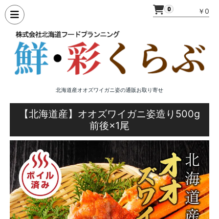
0
￥0
北海道産オオズワイガニ姿の通販お取り寄せ
【北海道産】オオズワイガニ姿造り500g
前後×1尾