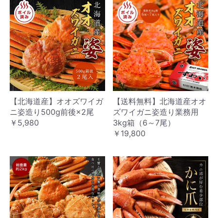
【北海道産】オオズワイガ
【送料無料】北海道産オオ
ニ姿造り500g前後×2尾
ズワイガニ姿造り業務用
￥5,980
3kg箱（6～7尾）
￥19,800