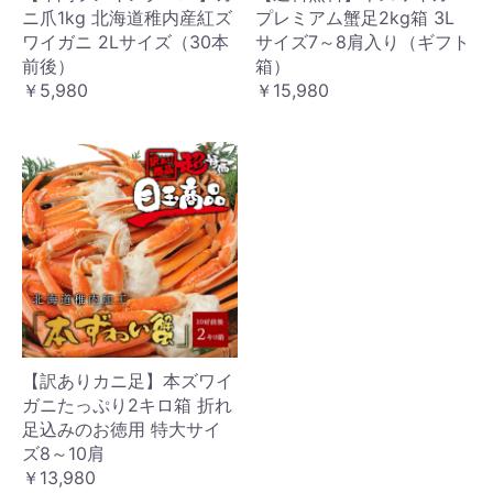
ニ爪1kg 北海道稚内産紅ズ
プレミアム蟹足2kg箱 3L
ワイガニ 2Lサイズ（30本
サイズ7～8肩入り（ギフト
前後）
箱）
￥5,980
￥15,980
【訳ありカニ足】本ズワイ
ガニたっぷり2キロ箱 折れ
足込みのお徳用 特大サイ
ズ8～10肩
￥13,980