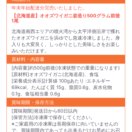
年末年始配達分完売いたしました。
【北海道産】オオズワイガニ姿造り500グラム前後
1尾
北海道南西エリアの噴火湾から太平洋側沿岸で獲れ
たオオズワイガニを浜ゆでし急速冷凍しました。身
入りも大変良く、しっかりとした美味しさをお楽し
みいただけます。
原材料・内容量
[内容量]約500g前後(冷凍状態での重量になります)
[原材料]オオズワイガニ(北海道産)、食塩
[栄養成分表示]計算値 100gあたり :エネルギー
69kcal、たんぱく質 15g、脂質0.6g、炭水化物
0.1g、食塩相当量 0.6g
賞味期限・保存方法
[賞味期限]発送日から60日以内
[保管方法]冷凍庫で保存してください。
※ご家庭用の冷凍庫は長期保存に向いていませんの
で、賞味期限内であっても出来るだけお早めにお召