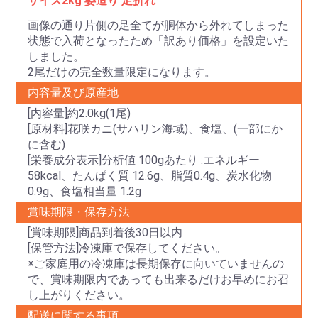
サイズ2kg 姿造り 足折れ
画像の通り片側の足全てが胴体から外れてしまった
状態で入荷となったため「訳あり価格」を設定いた
しました。
2尾だけの完全数量限定になります。
内容量及び原産地
[内容量]約2.0kg(1尾)
[原材料]花咲カニ(サハリン海域)、食塩、(一部にか
に含む)
[栄養成分表示]分析値 100gあたり :エネルギー
58kcal、たんぱく質 12.6g、脂質0.4g、炭水化物
0.9g、食塩相当量 1.2g
賞味期限・保存方法
[賞味期限]商品到着後30日以内
[保管方法]冷凍庫で保存してください。
※ご家庭用の冷凍庫は長期保存に向いていませんの
で、賞味期限内であっても出来るだけお早めにお召
し上がりください。
配送に関する事項