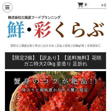
0
￥0
花咲ガニ通販お取り寄せにおすすめ｜訳あり姿造り2.0kg1尾｜北海道加工
【限定2個】【訳あり】【送料無料】花咲
ガニ特大2.0kg 姿造り 足折れ