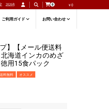
2026年新物！北海道稚内産「失敗しない毛ガニ」が大人気！
北海道
0
￥0
ご利用ガイド
お問い合わせ
プ】【メール便送料
 北海道インカのめざ
徳用15食パック
送料無料
オススメ