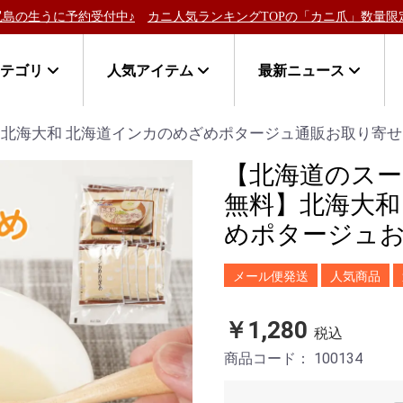
の生うに予約受付中♪
カニ人気ランキングTOPの「カニ爪」数量限定
カテゴリ
人気アイテム
最新ニュース
北海大和 北海道インカのめざめポタージュ通販お取り寄せ
【北海道のスー
無料】北海大和
めポタージュお
メール便発送
人気商品
￥1,280
税込
商品コード：
100134