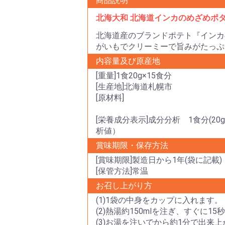
商品説明
北海大和 北海道インカのめざめポタ
北海道産のブランドポテト『インカ
がいもでクリーミーで旨みがたっぷ
内容量及び原産地
[重量]1食20g×15食分
[生産地]北海道札幌市
[原材料]
[栄養成分表示]成分分析 1食分(20g
析値）
賞味期限・保存方法
[賞味期限]製造日から1年(袋に記載)
[保管方法]常温
お召し上がり方
(1)1袋の中身をカップに入れます。
(2)熱湯約150mlを注ぎ、すぐに
(3)お湯を注いでから約1分で出来