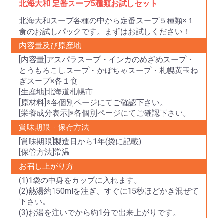
北海大和 定番スープ5種類お試しセット
北海大和スープ各種の中から定番スープ５種類×１
食のお試しパックです。まずはお試しください！
内容量及び原産地
[内容量]アスパラスープ・インカのめざめスープ・
とうもろこしスープ・かぼちゃスープ・札幌黄玉ね
ぎスープ×各１食
[生産地]北海道札幌市
[原材料]※各個別ページにてご確認下さい。
[栄養成分表示]※各個別ページにてご確認下さい。
賞味期限・保存方法
[賞味期限]製造日から1年(袋に記載)
[保管方法]常温
お召し上がり方
(1)1袋の中身をカップに入れます。
(2)熱湯約150mlを注ぎ、すぐに15秒ほどかき混ぜて
下さい。
(3)お湯を注いでから約1分で出来上がりです。