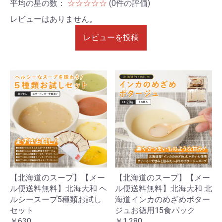
平均の星の数：
☆☆☆☆☆
(0件の評価)
レビューはありません。
レビューを投稿
【北海道のスープ】【メー
【北海道のスープ】【メー
ル便送料無料】北海大和 ヘ
ル便送料無料】北海大和 北
ルシースープ5種類お試し
海道インカのめざめポター
セット
ジュお徳用15食パック
￥630
￥1,280