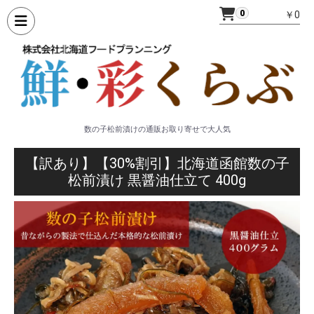
0
￥0
数の子松前漬けの通販お取り寄せで大人気
【訳あり】【30%割引】北海道函館数の子
松前漬け 黒醤油仕立て 400g