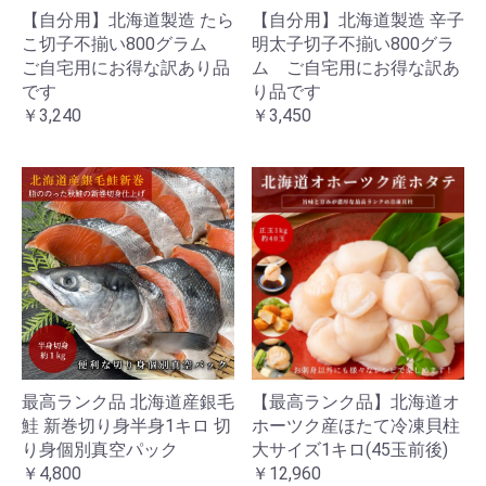
【自分用】北海道製造 たら
【自分用】北海道製造 辛子
こ切子不揃い800グラム
明太子切子不揃い800グラ
ご自宅用にお得な訳あり品
ム ご自宅用にお得な訳あ
です
り品です
￥3,240
￥3,450
最高ランク品 北海道産銀毛
【最高ランク品】北海道オ
鮭 新巻切り身半身1キロ 切
ホーツク産ほたて冷凍貝柱
り身個別真空パック
大サイズ1キロ(45玉前後)
￥4,800
￥12,960