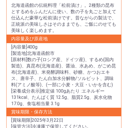
北海道函館の伝統料理「松前漬け」。2種類の昆布
とするめをふんだんに使い、数の子を丸ごと加えて
仕込んだ豪華な松前漬けです。昔ながらの製法で、
正統派の美味しさはそのままでも、ご飯にのせても
美味しく楽しめます。
内容量及び原産地
[内容量]400g
[製造地]北海道函館市
[原材料]数の子(ロシア産、ドイツ産)、するめ(国内
製造)、真昆布(北海道産)、醤油、水あめ、がごめ昆
布(北海道産)、米発酵調味料、砂糖、かつおエキ
ス、唐辛子、たん白加水分解物/ソルビット、調味
料(アミノ酸等)、(一部に小麦・大豆・いかを含む)
[栄養成分表示]推定値 100gあたり :エネルギー
131kcal、たんぱく質 12.5g、脂質2.5g、炭水化物
17.0g、食塩相当量 3.1g
賞味期限・保存方法
[賞味期限]2025年3月22日
[保管方法]冷凍庫で保管してください。